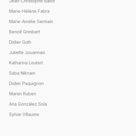
Jean-Christophe Ballot
Marie-Hélène Fabra
Marie-Amélie Germain
Benoît Grimbert
Didier Guth
Juliette Jouannais
Katharina Leutert
Saba Niknam
Didier Paquignon
Maren Ruben
Ana González Sola
Sylvie Villaume