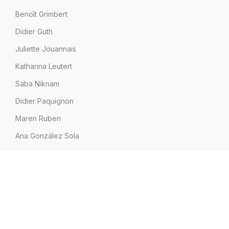
Benoît Grimbert
Didier Guth
Juliette Jouannais
Katharina Leutert
Saba Niknam
Didier Paquignon
Maren Ruben
Ana González Sola
Sylvie Villaume
INFORMATION