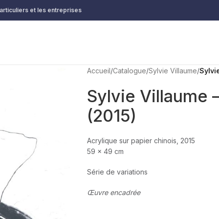
rticuliers et les entreprises
Accueil
/
Catalogue
/
Sylvie Villaume
/
Sylvi
Sylvie Villaume 
(2015)
Acrylique sur papier chinois, 2015
59 x 49 cm
Série de variations
Œuvre encadrée