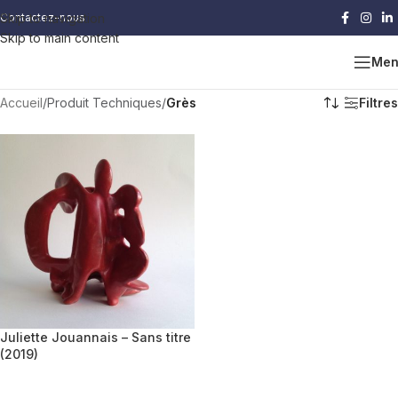
Skip to navigation
Contactez-nous
Skip to main content
Men
Accueil
/
Produit Techniques
/
Grès
Filtres
Juliette Jouannais – Sans titre
(2019)